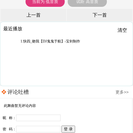
当前为:低音质
试听 高音质
上一首
下一首
最近播放
清空
1.快四_吻我【DJ鬼鬼于航】-宝剑制作
评论吐槽
更多>>