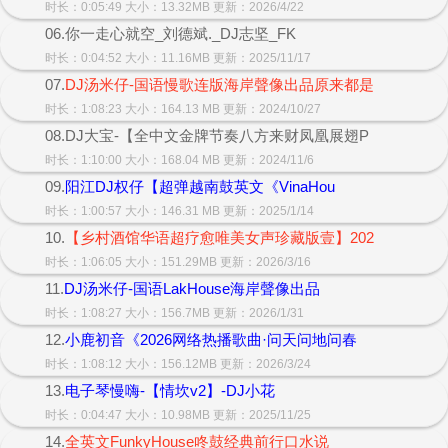
时长：0:05:49 大小：13.32MB 更新：2026/4/22
06.你一走心就空_刘德斌._DJ志坚_FK
时长：0:04:52 大小：11.16MB 更新：2025/11/17
07.
DJ汤米仔-国语慢歌连版海岸聲像出品原来都是
时长：1:08:23 大小：164.13 MB 更新：2024/10/27
08.DJ大宝-【全中文金牌节奏八方来财凤凰展翅P
时长：1:10:00 大小：168.04 MB 更新：2024/11/6
09.
阳江DJ权仔【超弹越南鼓英文《VinaHou
时长：1:00:57 大小：146.31 MB 更新：2025/1/14
10.
【乡村酒馆华语超疗愈唯美女声珍藏版壹】202
时长：1:06:05 大小：151.29MB 更新：2026/3/16
11.
DJ汤米仔-国语LakHouse海岸聲像出品
时长：1:08:27 大小：156.7MB 更新：2026/1/31
12.
小鹿初音《2026网络热播歌曲·问天问地问春
时长：1:08:12 大小：156.12MB 更新：2026/3/24
13.
电子琴慢嗨-【情坎v2】-DJ小花
时长：0:04:47 大小：10.98MB 更新：2025/11/25
14.
全英文FunkyHouse咚鼓经典前行口水说