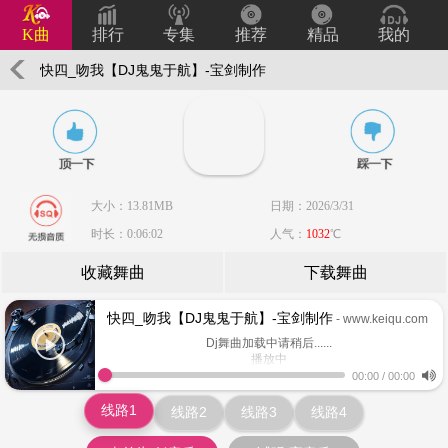
K曲
排行
专集
推荐
精品
我的
快四_吻我【DJ鬼鬼于航】-宝剑制作
大小：13.81MB
日期：2026/3/31
时长：0:06:02
人气：
1032
℃
收藏舞曲
下载舞曲
快四_吻我【DJ鬼鬼于航】-宝剑制作
- www.keiqu.com
Dj舞曲加载中请稍后......
播放中
www.keiqu.com
00:00
/
00:00
线路1
线路2
线路3
线路4