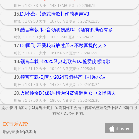
时长：1:02:33 大小：143.18MB 更新：2026/6/19
15.
DJ小蕊-【源式情歌】伤感男声V3
时长：1:09:50 大小：167.63 MB 更新：2024/12/25
16.
酷音车载-抖·音劲嗨伤感DJ《酒有多满心有多
时长：1:13:33 大小：168.36MB 更新：2026/1/5
17.
DJ国飞-不爱我就放过我vs不敢再提的人-2
时长：1:07:21 大小：161.64 MB 更新：2024/12/9
18.
领音车载《2025经典老歌带DJ偏爱伤感情歌
时长：1:21:12 大小：194.91 MB 更新：2025/3/4
19.
领音车载-Dj音少2024泰缅特产【桂系水调
时长：1:01:36 大小：147.84 MB 更新：2024/10/24
20.
火影传奇DJ保雄-精选付费资源男女中文慢摇大
时长：1:17:06 大小：185.07 MB 更新：2024/12/25
提示:快四_吻我【DJ鬼鬼于航】-宝剑制作由会员上传本站整理免费下载MP3舞曲,所
有权为DJ公司拥有。
DJ音乐APP
iPhone
听高音质 Mp3舞曲