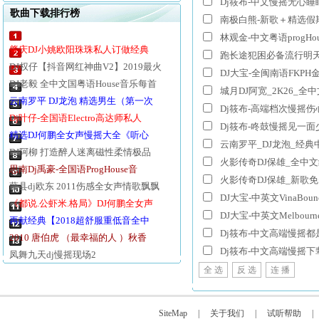
歌曲下载排行榜
林观金-中文粤语progH
肇庆DJ小姚欧阳珠珠私人订做经典国语中文
DJ权仔【抖音网红神曲V2】2019最火
DJ老毅 全中文国粤语House音乐每首
城月DJ阿宽_2K26_全中文
云南罗平 DJ龙泡 精选男生（第一次）弹
Dj叶仔-全国语Electro高达师私人
Dj筱布-咚鼓慢摇见一面
精选DJ何鹏全女声慢摇大全《听心》串烧大
云南罗平_DJ龙泡_经
DJ阿柳 打造醉人迷离磁性柔情极品百听不
火影传奇DJ保雄_全中文经
思南Dj禹豪-全国语ProgHouse音
藤县dj欧东 2011伤感全女声情歌飘飘
DJ大宝-中英文VinaBou
《都说.公虾米.格局》DJ何鹏全女声情感
DJ大宝-中英文Melbour
再献经典【2018超舒服重低音全中文慢摇
2010 唐伯虎 （最幸福的人 ）秋香
凤舞九天dj慢摇现场2
全 选
反 选
连 播
SiteMap
|
关于我们
|
试听帮助