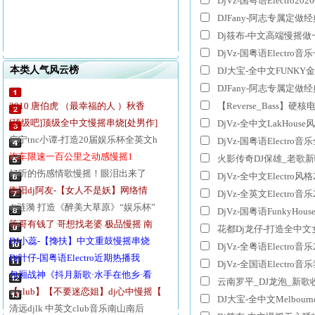
DjVz-国粤语Electro2
DJFany-阿志专属定做
Dj筱布-中文高端慢摇做
DjVz-国粤语Electr
本类人气风云榜
DJFany-阿志专属定
2010 唐伯虎 （最幸福的人 ）秋香
【Reverse_Bass】
[顶级吧]顶级全中文慢摇串烧[处男作]
DjVz-全中文LakHou
广宁tnc小谭-打造20届娱乐杯全英文h
DjVz-国粤语Electr
汽车限速一百公里之动感慢摇1
火影传奇DJ保雄_老歌
好听的伤感情歌慢摇！眼泪出来了
DjVz-全中文Electro风
衡阳dj阿友-【女人不是妖】网络情歌-全
DjVz-全英文Electro音
dj涟漪 打造《醉美大草原》“娱乐杯”慢
DjVz-国粤语FunkyHo
等哥有钱了 哥想找老婆 极品慢摇 南雄d
花都Dj龙仔-打造全中文女
DJ小蕊-【搀扶】中文重鼓慢摇串烧
DjVz-全粤语Electro音
Dj叶仔-国粤语Electro近期热播我
DjVz-全国语Electr
包厢战神《抖月新歌·水手在他乡·看夜色唱
【club】【不要迷恋姐】dj心中慢摇【
DJ大宝-全中文Melbou
清远djlk 中英文club音乐南山南后