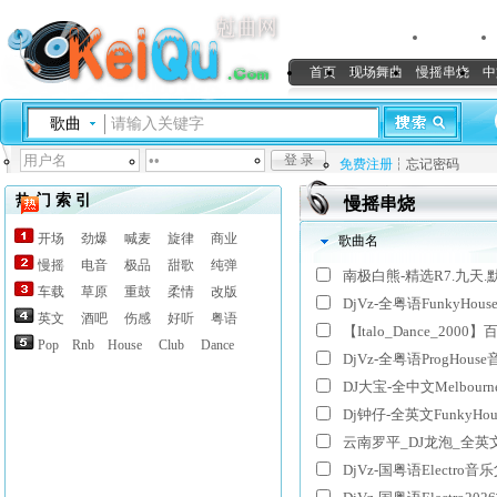
首页
现场舞曲
慢摇串烧
中
免费注册
┆
忘记密码
最新上传
┆
舞曲排行
┆
推荐舞曲
┆
网友推荐
┆
收藏排行
┆
今日排行
┆
本周
热 门 索 引
慢摇串烧
开场
劲爆
喊麦
旋律
商业
歌曲名
慢摇
电音
极品
甜歌
纯弹
车载
草原
重鼓
柔情
改版
DjVz-全粤语FunkyHou
英文
酒吧
伤感
好听
粤语
【Italo_Dance_20
Pop
Rnb
House
Club
Dance
DjVz-全粤语ProgHous
DJ大宝-全中文Melbou
Dj钟仔-全英文FunkyH
DjVz-国粤语Electr