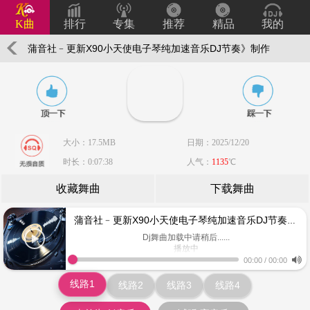
K曲
排行
专集
推荐
精品
我的
蒲音社﹣更新X90小天使电子琴纯加速音乐DJ节奏》制作
采样串烧试听晓彬
大小：17.5MB
日期：2025/12/20
时长：0:07:38
人气：
1135
℃
收藏舞曲
下载舞曲
蒲音社﹣更新X90小天使电子琴纯加速音乐DJ节奏》制作采样串烧试听晓彬
Dj舞曲加载中请稍后......
播放中
www.keiqu.com
00:00
/
00:00
线路1
线路2
线路3
线路4