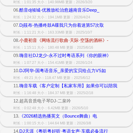
时长：1:01:35 大小：140.98MB 更新：2026/3/20
06.
酷音dj倾城-优雅放松治愈越南音乐Deep_
时长：1:24:32 大小：194.1MB 更新：2026/4/24
07.
Dj筱布-热播咚鼓A碟我只为你着迷第57次取
时长：1:11:21 大小：163.33MB 更新：2025/10/7
08.
小鹿初音《网络流行歌曲·天际·空荡的酒杯》-
时长：1:15:11 大小：180.48 MB 更新：2025/6/16
09.
嗨音社DJ龙少-永不过时粤语系列《你的眼神》
时长：1:07:27 大小：154.41MB 更新：2026/1/24
10.
DJ阿华-国粤语音乐_亲爱的宝贝给点力VS如
时长：49:21 大小：118.47 MB 更新：2025/6/12
11.
嗨音车载《客户定制【私家车用】如果你可以陪我
时长：1:16:48 大小：184.37 MB 更新：2025/2/18
12.超高音质电子琴DJ-二泉吟
时长：0:02:48 大小：6.42MB 更新：2026/5/10
13.
《2026精选热播英文（Bounce舞曲）电
时长：1:00:15 大小：144.64 MB 更新：2026/3/8
14.
DJ天涯《粤听粤好听·粤语女声·车载必备流行