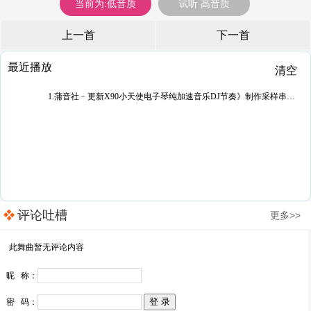
当前为:低音质
试听 高音质
上一首
下一首
最近播放
清空
1.蒲音社﹣更新X90小天使电子琴纯加速音乐DJ节奏》制作采样串烧试听晓彬
评论吐槽
更多>>