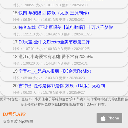
时长：1:00:27 大小：10.11 MB 更新：2025/5/30
15.
快四-早安隆回-陈歌（太原-王源制作）
时长：06:54 大小：16.61 MB 更新：2025/3/31
16.
嗨音车载《不比原唱差【流行翻唱】十万八千梦假
时长：1:21:13 大小：194.92 MB 更新：2024/11/26
17.
DJ大宝-全中文Electro金牌节奏第二弹
时长：1:07:01 大小：160.83 MB 更新：2024/12/5
18.湛江dj小奇爱常有.但相爱不常有2025Ho
时长：1:00:20 大小：144.84 MB 更新：2025/1/1
19.
宁音社_-_兄弟来根烟（DJ余意ReMix）
时长：05:00 大小：12.03 MB 更新：2026/3/23
20.
吉特巴_是你是你都是你-方辰（DJ版）无心制
时长：06:33 大小：15.76 MB 更新：2025/9/27
提示:蒲音社﹣更新X90小天使电子琴纯加速音乐DJ节奏》制作采样串烧试听晓彬由会
员上传本站整理免费下载MP3舞曲,所有权为DJ公司拥有。
DJ音乐APP
iPhone
听高音质 Mp3舞曲