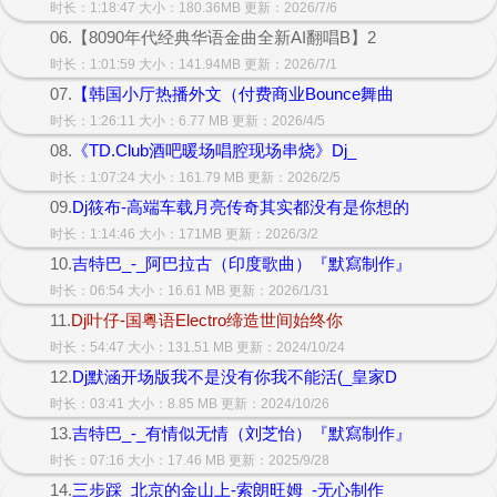
时长：1:18:47 大小：180.36MB 更新：2026/7/6
06.【8090年代经典华语金曲全新AI翻唱B】2
时长：1:01:59 大小：141.94MB 更新：2026/7/1
07.
【韩国小厅热播外文（付费商业Bounce舞曲
时长：1:26:11 大小：6.77 MB 更新：2026/4/5
08.
《TD.Club酒吧暖场唱腔现场串烧》Dj_
时长：1:07:24 大小：161.79 MB 更新：2026/2/5
09.
Dj筱布-高端车载月亮传奇其实都没有是你想的
时长：1:14:46 大小：171MB 更新：2026/3/2
10.
吉特巴_-_阿巴拉古（印度歌曲）『默寫制作』
时长：06:54 大小：16.61 MB 更新：2026/1/31
11.
Dj叶仔-国粤语Electro缔造世间始终你
时长：54:47 大小：131.51 MB 更新：2024/10/24
12.
Dj默涵开场版我不是没有你我不能活(_皇家D
时长：03:41 大小：8.85 MB 更新：2024/10/26
13.
吉特巴_-_有情似无情（刘芝怡）『默寫制作』
时长：07:16 大小：17.46 MB 更新：2025/9/28
14.
三步踩_北京的金山上-索朗旺姆_-无心制作