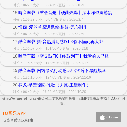
时长：06:20 大小：15.24 MB 更新：2025/10/9
15.
嗨音车载《重低音炮【硬曲燃爆】深水炸弹震撼氛
时长：1:09:23 大小：9.54 MB 更新：2026/2/7
16.
慢四_爱的草原遇见你-杨姣-无心制作
时长：06:36 大小：15.89 MB 更新：2025/9/29
17.
酷音车载-抖·音热播动感DJ《你不懂雨再大都
时长：1:06:07 大小：151.36MB 更新：2025/12/8
18.
嗨音车载《空灵鼓FK【咚鼓列车】我爱的人已经
时长：1:15:50 大小：173.59MB 更新：2026/1/17
19.
酷音车载-网络最流行动感DJ《酒醉不愿醒战马
时长：1:21:10 大小：194.83 MB 更新：2024/11/10
20.
探戈-早安隆回-陈歌（太原-王源制作）
时长：06:49 大小：16.38 MB 更新：2024/10/29
提示:We_are_all_crazy由会员上传本站整理免费下载MP3舞曲,所有权为DJ公司拥
有。
DJ音乐APP
iPhone
听高音质 Mp3舞曲