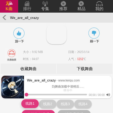
K曲
排行
专集
推荐
精品
我的
We_are_all_crazy
大小：9.92 MB
日期：2025/1/14
时长：04:07
人气：
1212
℃
收藏舞曲
下载舞曲
We_are_all_crazy
- www.keiqu.com
Dj舞曲加载中请稍后......
播放中
www.keiqu.com
00:00
/
00:00
线路1
线路2
线路3
线路4